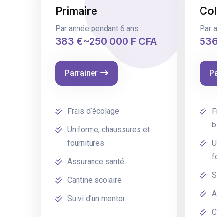
Primaire
Col
Par année pendant 6 ans
Par 
383 €~250 000 F CFA
536
Parrainer
Pa
Frais d‘écolage
F
b
Uniforme, chaussures et
fournitures
U
f
Assurance santé
S
Cantine scolaire
A
Suivi d’un mentor
C